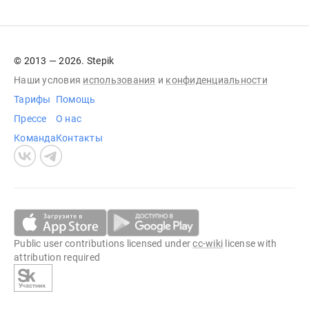
© 2013 — 2026. Stepik
Наши условия
использования
и
конфиденциальности
Тарифы
Помощь
Прессе
О нас
Команда
Контакты
Public user contributions licensed under
cc-wiki
license with
attribution required