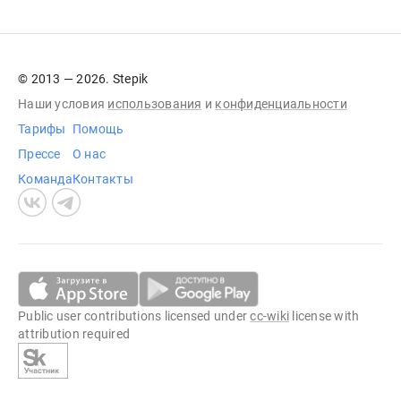
© 2013 — 2026. Stepik
Наши условия
использования
и
конфиденциальности
Тарифы
Помощь
Прессе
О нас
Команда
Контакты
Public user contributions licensed under
cc-wiki
license with
attribution required