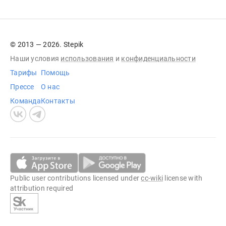
© 2013 — 2026. Stepik
Наши условия
использования
и
конфиденциальности
Тарифы
Помощь
Прессе
О нас
Команда
Контакты
Public user contributions licensed under
cc-wiki
license with
attribution required