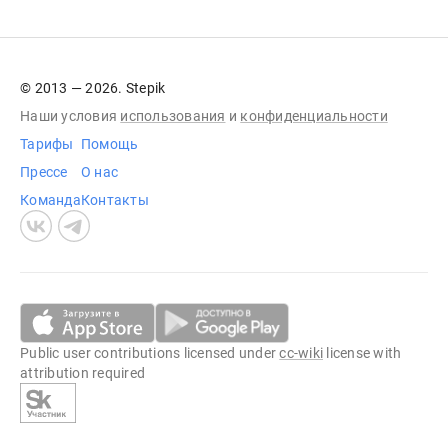
© 2013 — 2026. Stepik
Наши условия
использования
и
конфиденциальности
Тарифы
Помощь
Прессе
О нас
Команда
Контакты
Public user contributions licensed under
cc-wiki
license with
attribution required