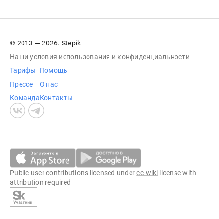
© 2013 — 2026. Stepik
Наши условия
использования
и
конфиденциальности
Тарифы
Помощь
Прессе
О нас
Команда
Контакты
Public user contributions licensed under
cc-wiki
license with
attribution required