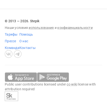
© 2013 — 2026. Stepik
Наши условия
использования
и
конфиденциальности
Тарифы
Помощь
Прессе
О нас
Команда
Контакты
Public user contributions licensed under
cc-wiki
license with
attribution required