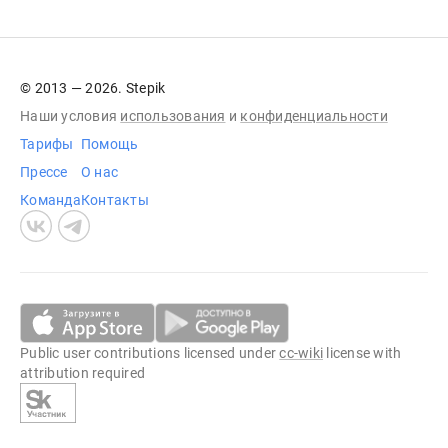
© 2013 — 2026. Stepik
Наши условия
использования
и
конфиденциальности
Тарифы
Помощь
Прессе
О нас
Команда
Контакты
Public user contributions licensed under
cc-wiki
license with
attribution required