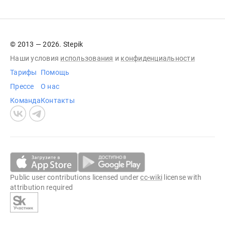
© 2013 — 2026. Stepik
Наши условия
использования
и
конфиденциальности
Тарифы
Помощь
Прессе
О нас
Команда
Контакты
Public user contributions licensed under
cc-wiki
license with
attribution required