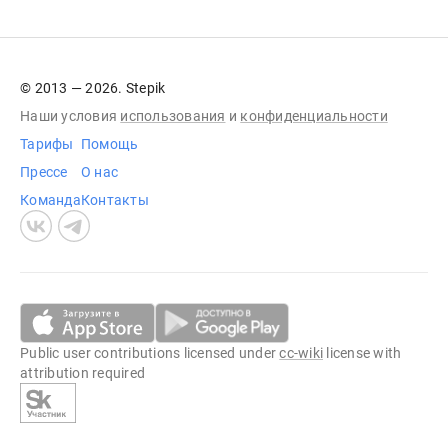
© 2013 — 2026. Stepik
Наши условия
использования
и
конфиденциальности
Тарифы
Помощь
Прессе
О нас
Команда
Контакты
Public user contributions licensed under
cc-wiki
license with
attribution required