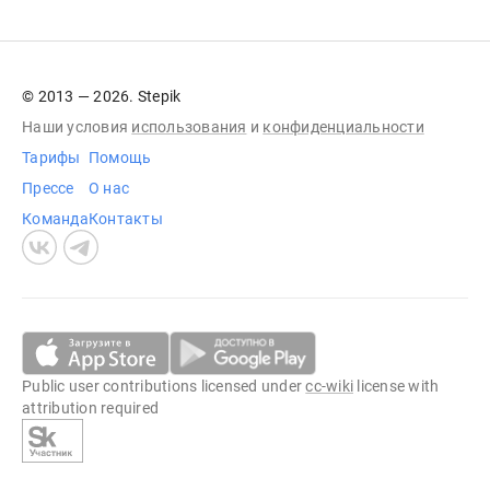
© 2013 — 2026. Stepik
Наши условия
использования
и
конфиденциальности
Тарифы
Помощь
Прессе
О нас
Команда
Контакты
Public user contributions licensed under
cc-wiki
license with
attribution required