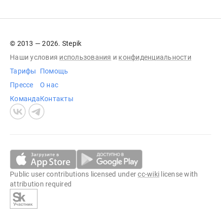
© 2013 — 2026. Stepik
Наши условия
использования
и
конфиденциальности
Тарифы
Помощь
Прессе
О нас
Команда
Контакты
Public user contributions licensed under
cc-wiki
license with
attribution required