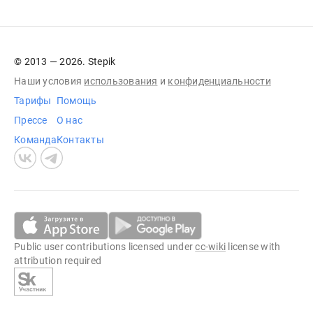
© 2013 — 2026. Stepik
Наши условия
использования
и
конфиденциальности
Тарифы
Помощь
Прессе
О нас
Команда
Контакты
Public user contributions licensed under
cc-wiki
license with
attribution required