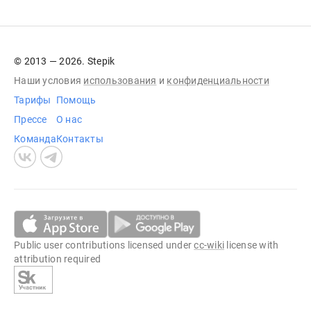
© 2013 — 2026. Stepik
Наши условия
использования
и
конфиденциальности
Тарифы
Помощь
Прессе
О нас
Команда
Контакты
Public user contributions licensed under
cc-wiki
license with
attribution required