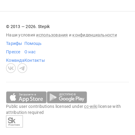
© 2013 — 2026. Stepik
Наши условия
использования
и
конфиденциальности
Тарифы
Помощь
Прессе
О нас
Команда
Контакты
Public user contributions licensed under
cc-wiki
license with
attribution required