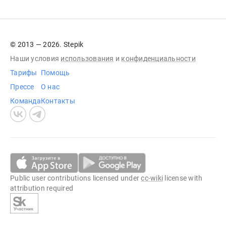
© 2013 — 2026. Stepik
Наши условия
использования
и
конфиденциальности
Тарифы
Помощь
Прессе
О нас
Команда
Контакты
Public user contributions licensed under
cc-wiki
license with
attribution required