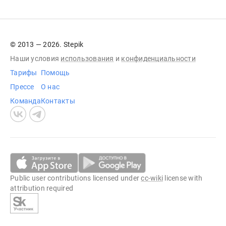
© 2013 — 2026. Stepik
Наши условия
использования
и
конфиденциальности
Тарифы
Помощь
Прессе
О нас
Команда
Контакты
Public user contributions licensed under
cc-wiki
license with
attribution required