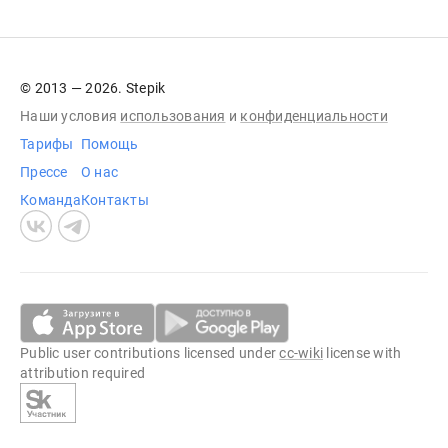
© 2013 — 2026. Stepik
Наши условия
использования
и
конфиденциальности
Тарифы
Помощь
Прессе
О нас
Команда
Контакты
Public user contributions licensed under
cc-wiki
license with
attribution required