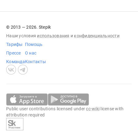
© 2013 — 2026. Stepik
Наши условия
использования
и
конфиденциальности
Тарифы
Помощь
Прессе
О нас
Команда
Контакты
Public user contributions licensed under
cc-wiki
license with
attribution required