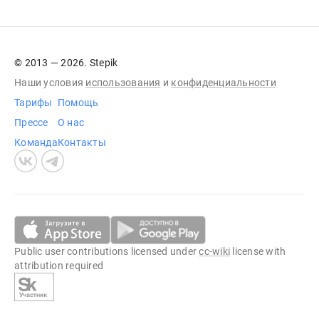
© 2013 — 2026. Stepik
Наши условия
использования
и
конфиденциальности
Тарифы
Помощь
Прессе
О нас
Команда
Контакты
Public user contributions licensed under
cc-wiki
license with
attribution required