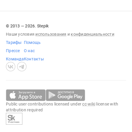
© 2013 — 2026. Stepik
Наши условия
использования
и
конфиденциальности
Тарифы
Помощь
Прессе
О нас
Команда
Контакты
Public user contributions licensed under
cc-wiki
license with
attribution required