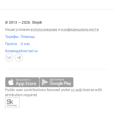
© 2013 — 2026. Stepik
Наши условия
использования
и
конфиденциальности
Тарифы
Помощь
Прессе
О нас
Команда
Контакты
Public user contributions licensed under
cc-wiki
license with
attribution required