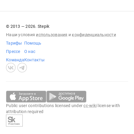
© 2013 — 2026. Stepik
Наши условия
использования
и
конфиденциальности
Тарифы
Помощь
Прессе
О нас
Команда
Контакты
Public user contributions licensed under
cc-wiki
license with
attribution required