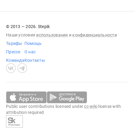
© 2013 — 2026. Stepik
Наши условия
использования
и
конфиденциальности
Тарифы
Помощь
Прессе
О нас
Команда
Контакты
Public user contributions licensed under
cc-wiki
license with
attribution required