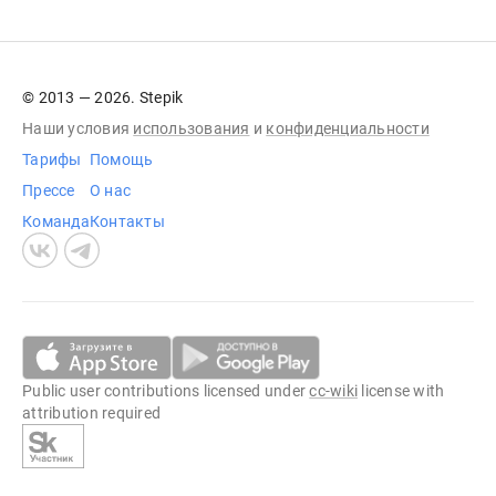
© 2013 — 2026. Stepik
Наши условия
использования
и
конфиденциальности
Тарифы
Помощь
Прессе
О нас
Команда
Контакты
Public user contributions licensed under
cc-wiki
license with
attribution required