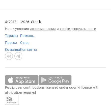
© 2013 — 2026. Stepik
Наши условия
использования
и
конфиденциальности
Тарифы
Помощь
Прессе
О нас
Команда
Контакты
Public user contributions licensed under
cc-wiki
license with
attribution required