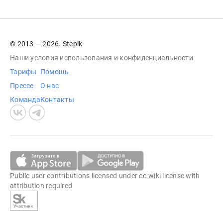
© 2013 — 2026. Stepik
Наши условия
использования
и
конфиденциальности
Тарифы
Помощь
Прессе
О нас
Команда
Контакты
Public user contributions licensed under
cc-wiki
license with
attribution required