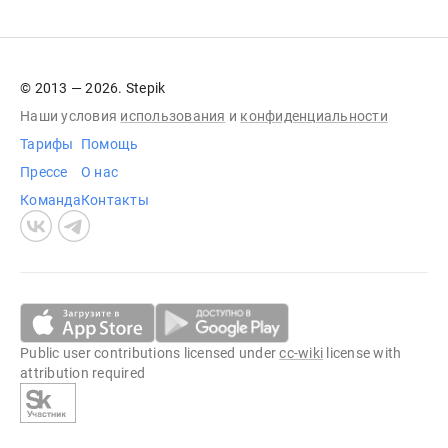
© 2013 — 2026. Stepik
Наши условия
использования
и
конфиденциальности
Тарифы
Помощь
Прессе
О нас
Команда
Контакты
Public user contributions licensed under
cc-wiki
license with
attribution required