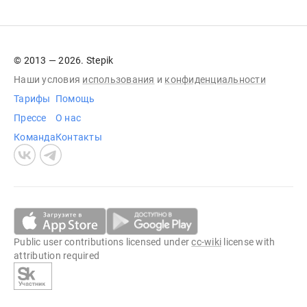
© 2013 — 2026. Stepik
Наши условия
использования
и
конфиденциальности
Тарифы
Помощь
Прессе
О нас
Команда
Контакты
Public user contributions licensed under
cc-wiki
license with
attribution required