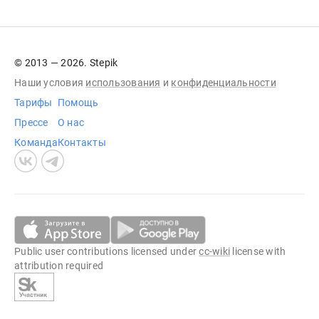
© 2013 — 2026. Stepik
Наши условия
использования
и
конфиденциальности
Тарифы
Помощь
Прессе
О нас
Команда
Контакты
Public user contributions licensed under
cc-wiki
license with
attribution required