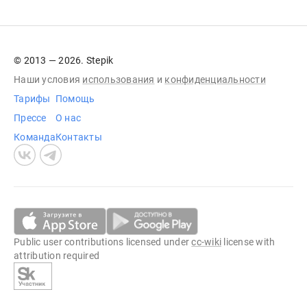
© 2013 — 2026. Stepik
Наши условия
использования
и
конфиденциальности
Тарифы
Помощь
Прессе
О нас
Команда
Контакты
Public user contributions licensed under
cc-wiki
license with
attribution required