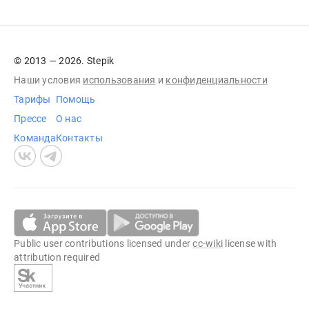
© 2013 — 2026. Stepik
Наши условия
использования
и
конфиденциальности
Тарифы
Помощь
Прессе
О нас
Команда
Контакты
Public user contributions licensed under
cc-wiki
license with
attribution required