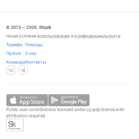
© 2013 — 2026. Stepik
Наши условия
использования
и
конфиденциальности
Тарифы
Помощь
Прессе
О нас
Команда
Контакты
Public user contributions licensed under
cc-wiki
license with
attribution required