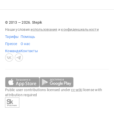
© 2013 — 2026. Stepik
Наши условия
использования
и
конфиденциальности
Тарифы
Помощь
Прессе
О нас
Команда
Контакты
Public user contributions licensed under
cc-wiki
license with
attribution required