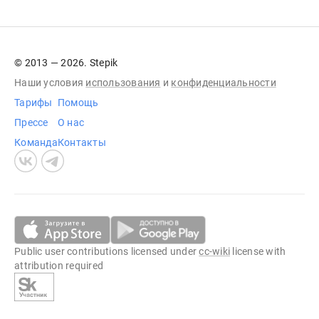
© 2013 — 2026. Stepik
Наши условия
использования
и
конфиденциальности
Тарифы
Помощь
Прессе
О нас
Команда
Контакты
Public user contributions licensed under
cc-wiki
license with
attribution required