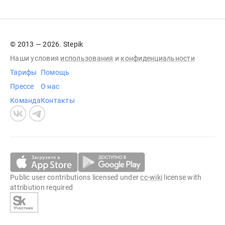
© 2013 — 2026. Stepik
Наши условия
использования
и
конфиденциальности
Тарифы
Помощь
Прессе
О нас
Команда
Контакты
Public user contributions licensed under
cc-wiki
license with
attribution required