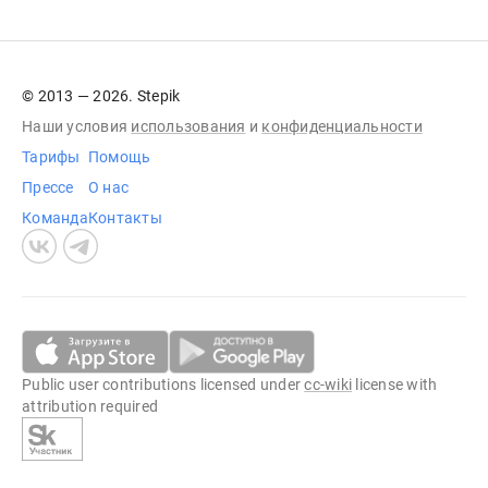
© 2013 — 2026. Stepik
Наши условия
использования
и
конфиденциальности
Тарифы
Помощь
Прессе
О нас
Команда
Контакты
Public user contributions licensed under
cc-wiki
license with
attribution required