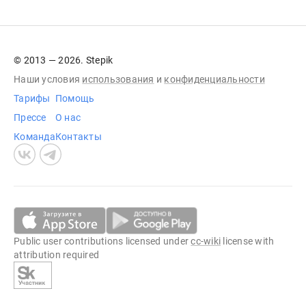
© 2013 — 2026. Stepik
Наши условия
использования
и
конфиденциальности
Тарифы
Помощь
Прессе
О нас
Команда
Контакты
Public user contributions licensed under
cc-wiki
license with
attribution required