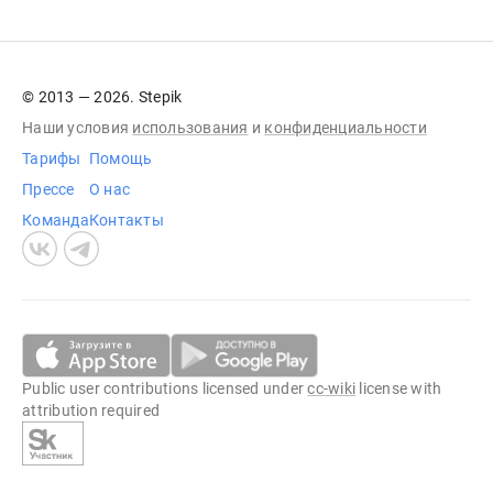
© 2013 — 2026. Stepik
Наши условия
использования
и
конфиденциальности
Тарифы
Помощь
Прессе
О нас
Команда
Контакты
Public user contributions licensed under
cc-wiki
license with
attribution required