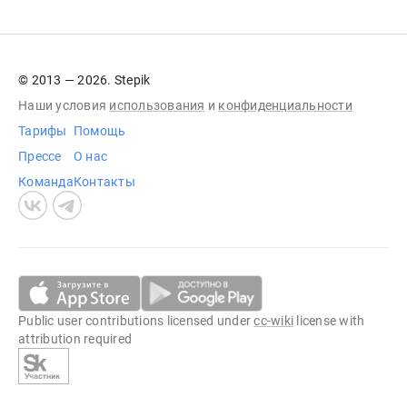
© 2013 — 2026. Stepik
Наши условия
использования
и
конфиденциальности
Тарифы
Помощь
Прессе
О нас
Команда
Контакты
Public user contributions licensed under
cc-wiki
license with
attribution required