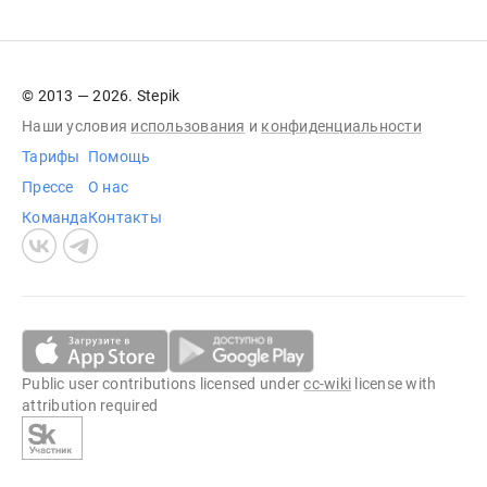
© 2013 — 2026. Stepik
Наши условия
использования
и
конфиденциальности
Тарифы
Помощь
Прессе
О нас
Команда
Контакты
Public user contributions licensed under
cc-wiki
license with
attribution required