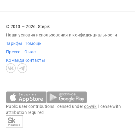
© 2013 — 2026. Stepik
Наши условия
использования
и
конфиденциальности
Тарифы
Помощь
Прессе
О нас
Команда
Контакты
Public user contributions licensed under
cc-wiki
license with
attribution required