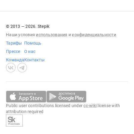
© 2013 — 2026. Stepik
Наши условия
использования
и
конфиденциальности
Тарифы
Помощь
Прессе
О нас
Команда
Контакты
Public user contributions licensed under
cc-wiki
license with
attribution required