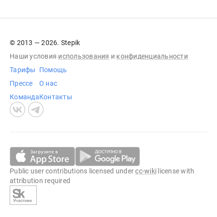
© 2013 — 2026. Stepik
Наши условия
использования
и
конфиденциальности
Тарифы
Помощь
Прессе
О нас
Команда
Контакты
Public user contributions licensed under
cc-wiki
license with
attribution required