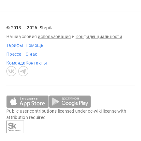
© 2013 — 2026. Stepik
Наши условия
использования
и
конфиденциальности
Тарифы
Помощь
Прессе
О нас
Команда
Контакты
Public user contributions licensed under
cc-wiki
license with
attribution required