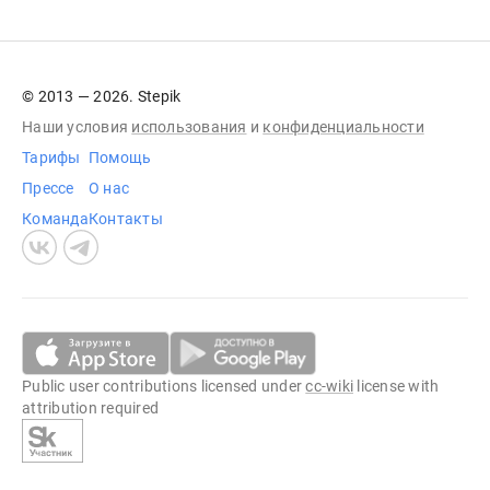
© 2013 — 2026. Stepik
Наши условия
использования
и
конфиденциальности
Тарифы
Помощь
Прессе
О нас
Команда
Контакты
Public user contributions licensed under
cc-wiki
license with
attribution required