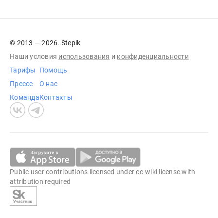
© 2013 — 2026. Stepik
Наши условия
использования
и
конфиденциальности
Тарифы
Помощь
Прессе
О нас
Команда
Контакты
Public user contributions licensed under
cc-wiki
license with
attribution required