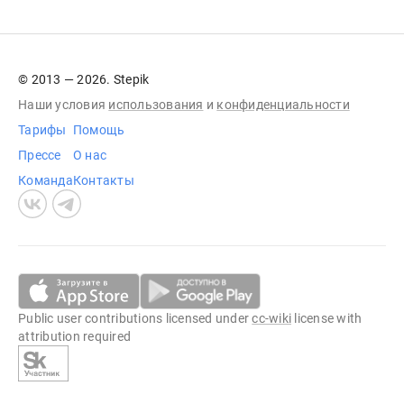
© 2013 — 2026. Stepik
Наши условия
использования
и
конфиденциальности
Тарифы
Помощь
Прессе
О нас
Команда
Контакты
Public user contributions licensed under
cc-wiki
license with
attribution required