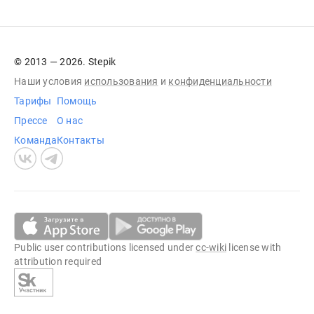
© 2013 — 2026. Stepik
Наши условия
использования
и
конфиденциальности
Тарифы
Помощь
Прессе
О нас
Команда
Контакты
Public user contributions licensed under
cc-wiki
license with
attribution required