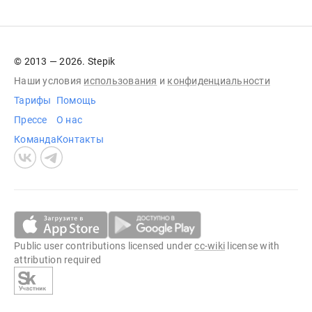
© 2013 — 2026. Stepik
Наши условия
использования
и
конфиденциальности
Тарифы
Помощь
Прессе
О нас
Команда
Контакты
Public user contributions licensed under
cc-wiki
license with
attribution required