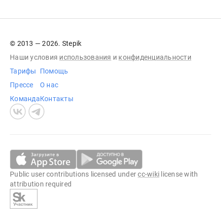
© 2013 — 2026. Stepik
Наши условия
использования
и
конфиденциальности
Тарифы
Помощь
Прессе
О нас
Команда
Контакты
Public user contributions licensed under
cc-wiki
license with
attribution required